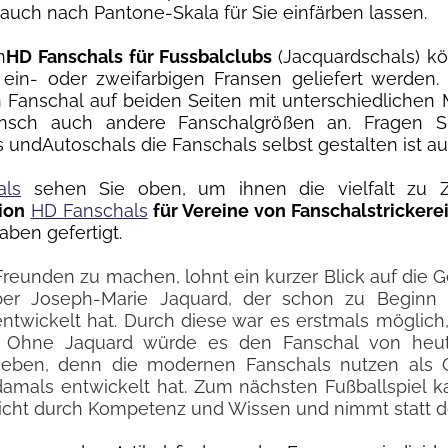
auch nach Pantone-Skala für Sie einfärben lassen.
n
HD Fanschals für Fussbalclubs
(Jacquardschals) kö
 ein- oder zweifarbigen Fransen geliefert werden.
n Fanschal auf beiden Seiten mit unterschiedlichen
nsch auch andere Fanschalgrößen an. Fragen Si
 undAutoschals die Fanschals selbst gestalten ist a
als
sehen Sie oben, um ihnen die vielfalt zu 
tion
HD Fanschals
für Vereine von Fanschalstrickere
aben gefertigt.
Freunden zu machen, lohnt ein kurzer Blick auf die 
er Joseph-Marie Jaquard, der schon zu Beginn 
entwickelt hat. Durch diese war es erstmals möglich
Ohne Jaquard würde es den Fanschal von heute
 geben, denn die modernen Fanschals nutzen als
 damals entwickelt hat. Zum nächsten Fußballspiel 
cht durch Kompetenz und Wissen und nimmt statt d