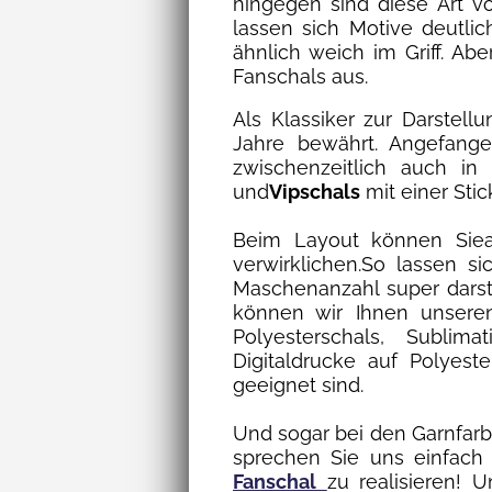
hingegen sind diese Art 
lassen sich Motive deutlic
ähnlich weich im Griff. A
Fanschals aus.
Als Klassiker zur Darstell
Jahre bewährt. Angefangen
zwischenzeitlich auch in
und
Vipschals
mit einer Sti
Beim Layout können Siea
verwirklichen.So lassen s
Maschenanzahl super darste
können wir Ihnen unser
Polyesterschals, Sublim
Digitaldrucke auf Polyest
geeignet sind.
Und sogar bei den Garnfarbe
sprechen Sie uns einfach 
Fanschal
zu realisieren! 