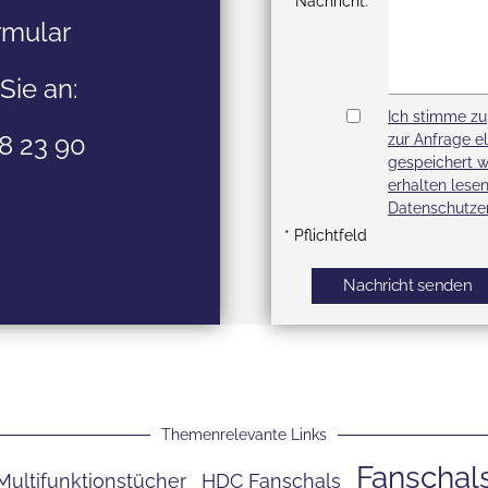
Nachricht:*
rmular
Sie an:
*
Ich stimme z
8 23 90
zur Anfrage e
gespeichert w
erhalten lesen
Datenschutzer
* Pflichtfeld
Themenrelevante Links
Fanschal
Multifunktionstücher
HDC Fanschals