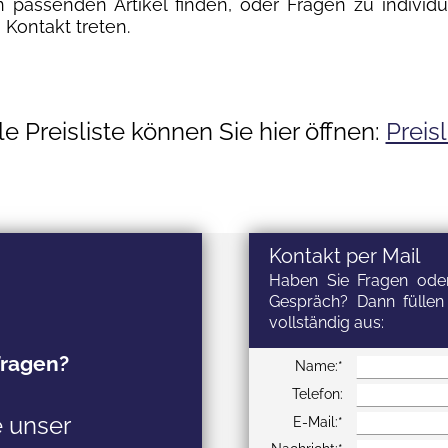
en passenden Artikel finden, oder Fragen zu indiv
 Kontakt treten.
le Preisliste können Sie hier öffnen:
Preisl
Kontakt per Mail
Haben Sie Fragen oder
Gespräch? Dann füllen
vollständig aus:
Fragen?
Name
Name:*
Telefon
Telefon:
e unser
E-Mail
E-Mail:*
Nachricht