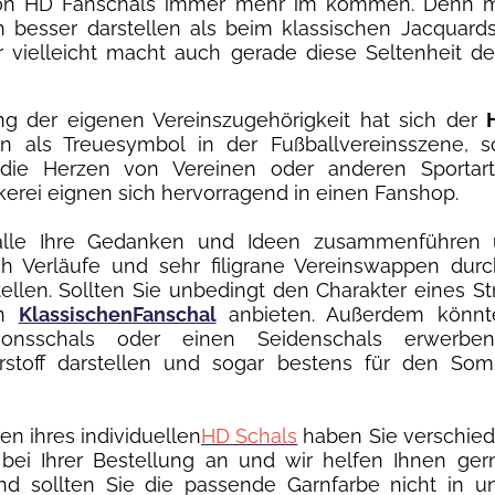
von HD Fanschals immer mehr im kommen. Denn m
h besser darstellen als beim klassischen Jacquardsc
ber vielleicht macht auch gerade diese Seltenheit 
ung der eigenen Vereinszugehörigkeit hat sich der
 als Treuesymbol in der Fußballvereinsszene, sc
 die Herzen von Vereinen oder anderen Sportar
ckerei eignen sich hervorragend in einen Fanshop.
lle Ihre Gedanken und Ideen zusammenführen 
ich Verläufe und sehr filigrane Vereinswappen du
llen. Sollten Sie unbedingt den Charakter eines St
en
Klassischen
Fanschal
anbieten. Außerdem könnt
ationsschals oder einen Seidenschals erwerben,
erstoff darstellen und sogar bestens für den So
n ihres individuellen
HD Schals
haben Sie verschie
bei Ihrer Bestellung an und wir helfen Ihnen ger
Und sollten Sie die passende Garnfarbe nicht in u