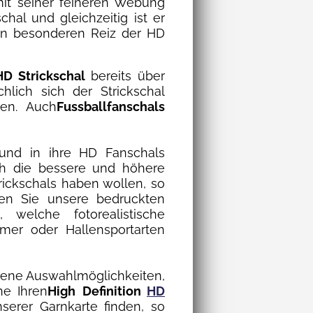
it seiner feineren Webung
hal und gleichzeitig ist er
den besonderen Reiz der HD
HD Strickschal
bereits über
hlich sich der Strickschal
ten. Auch
Fussballfanschals
und in ihre HD Fanschals
rch die bessere und höhere
rickschals haben wollen, so
en Sie unsere bedruckten
 welche fotorealistische
mmer oder Hallensportarten
dene Auswahlmöglichkeiten,
ne Ihren
High
Definition
HD
nserer Garnkarte finden, so