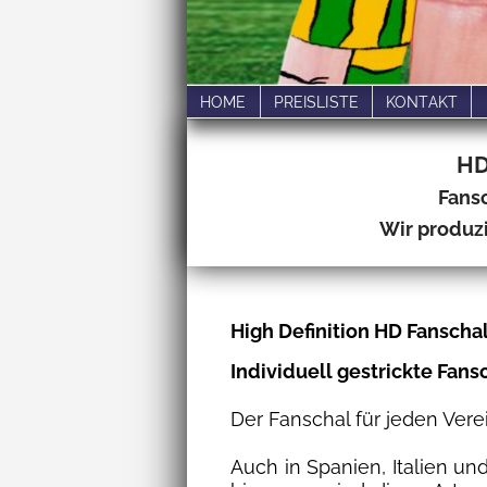
HOME
PREISLISTE
KONTAKT
HD
Fansc
Wir produz
High Definition HD Fanschal
Individuell gestrickte Fans
Der Fanschal für jeden Vere
Auch in Spanien, Italien un